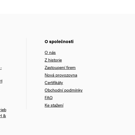
O společnosti
O nás
Z historie
-
Zastoupení firem
Nová provozovna
bH
Certifikáty
Obchodní podmínky
FAQ
Ke stažení
rieb
H &