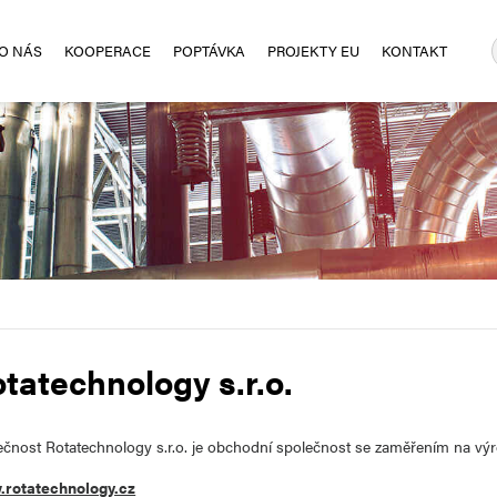
O NÁS
KOOPERACE
POPTÁVKA
PROJEKTY EU
KONTAKT
tatechnology s.r.o.
ečnost Rotatechnology s.r.o. je
obchodní společnost se zaměřením na vý
rotatechnology.cz