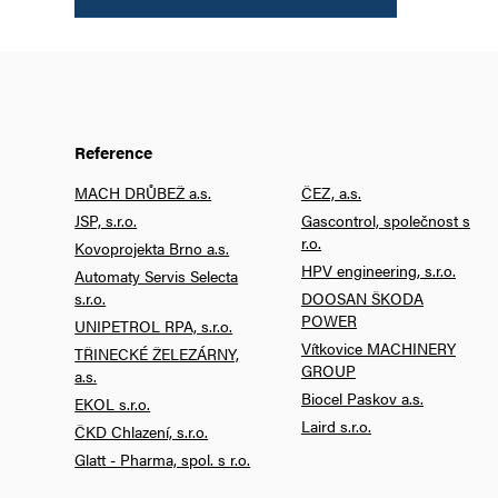
Reference
MACH DRŮBEŽ a.s.
ČEZ, a.s.
JSP, s.r.o.
Gascontrol, společnost s
r.o.
Kovoprojekta Brno a.s.
HPV engineering, s.r.o.
Automaty Servis Selecta
s.r.o.
DOOSAN ŠKODA
POWER
UNIPETROL RPA, s.r.o.
Vítkovice MACHINERY
TŘINECKÉ ŽELEZÁRNY,
GROUP
a.s.
Biocel Paskov a.s.
EKOL s.r.o.
Laird s.r.o.
ČKD Chlazení, s.r.o.
Glatt - Pharma, spol. s r.o.