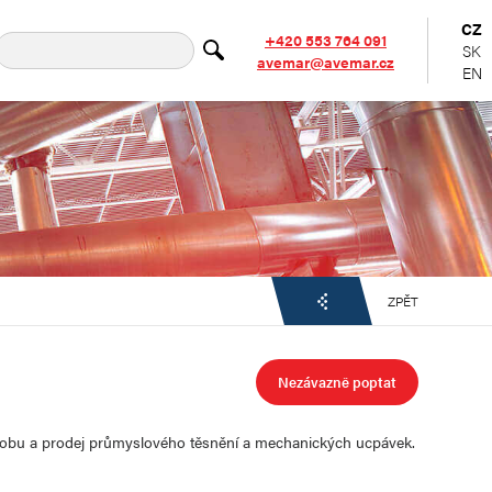
CZ
+420 553 764 091
SK
avemar@avemar.cz
EN
ZPĚT
Nezávazně poptat
robu a prodej průmyslového těsnění a mechanických ucpávek.