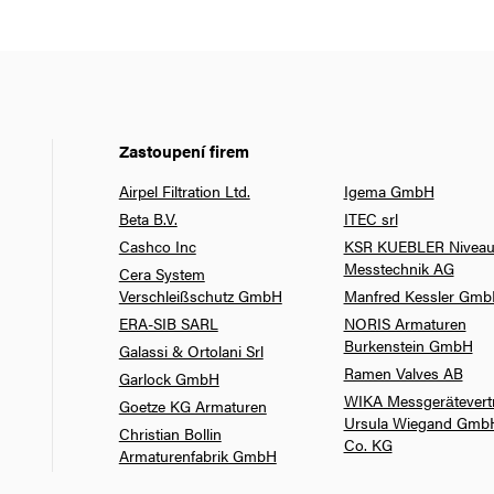
Zastoupení firem
Airpel Filtration Ltd.
Igema GmbH
Beta B.V.
ITEC srl
Cashco Inc
KSR KUEBLER Niveau
Messtechnik AG
Cera System
Verschleißschutz GmbH
Manfred Kessler Gm
ERA-SIB SARL
NORIS Armaturen
Burkenstein GmbH
Galassi & Ortolani Srl
Ramen Valves AB
Garlock GmbH
WIKA Messgerätevert
Goetze KG Armaturen
Ursula Wiegand Gmb
Christian Bollin
Co. KG
Armaturenfabrik GmbH