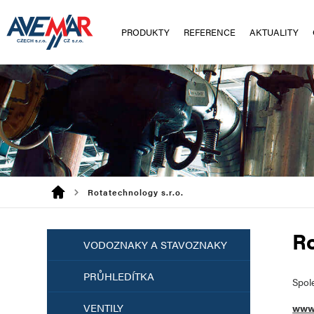
PRODUKTY
REFERENCE
AKTUALITY
Rotatechnology s.r.o.
Ro
VODOZNAKY A STAVOZNAKY
PRŮHLEDÍTKA
Spol
VENTILY
www.