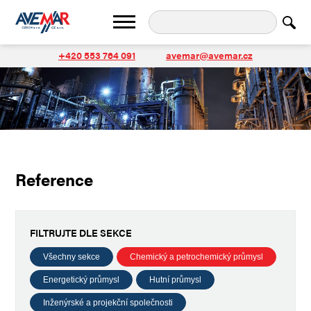
+420 553 764 091
avemar@avemar.cz
Reference
FILTRUJTE DLE SEKCE
Všechny sekce
Chemický a petrochemický průmysl
Energetický průmysl
Hutní průmysl
Inženýrské a projekční společnosti