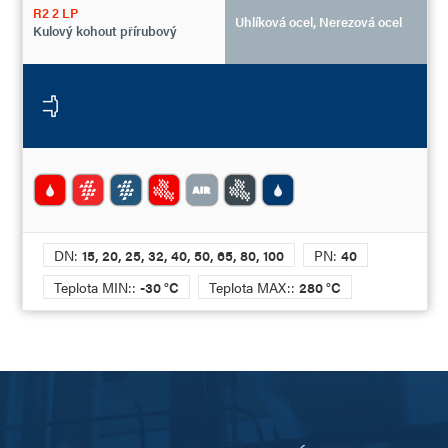
R2 2 LP
Uhlíková ocel, Nerezová ocel
Kulový kohout přírubový
DN:
15, 20, 25, 32, 40, 50, 65, 80, 100
PN:
40
Teplota MIN::
-30 °C
Teplota MAX::
280 °C