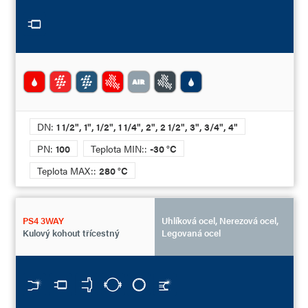
DN:
1 1/2", 1", 1/2", 1 1/4", 2", 2 1/2", 3", 3/4", 4"
PN:
100
Teplota MIN::
-30 °C
Teplota MAX::
280 °C
PS4 3WAY
Uhlíková ocel, Nerezová ocel,
Kulový kohout třícestný
Legovaná ocel