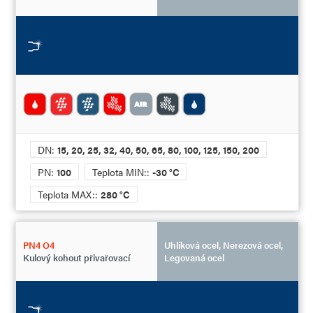
DN:
15, 20, 25, 32, 40, 50, 65, 80, 100, 125, 150, 200
PN:
100
Teplota MIN::
-30 °C
Teplota MAX::
280 °C
PN4 O4
Uhlíková ocel, Nerezová ocel,
Kulový kohout přivařovací
Legovaná ocel