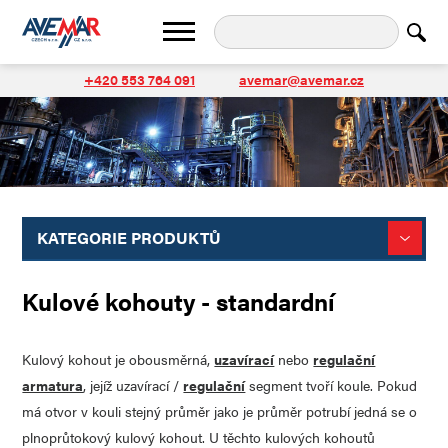
+420 553 764 091
avemar@avemar.cz
KATEGORIE PRODUKTŮ
Kulové kohouty - standardní
Kulový kohout je obousměrná,
uzavírací
nebo
regulační
armatura
, jejíž uzavírací /
regulační
segment tvoří koule. Pokud
má otvor v kouli stejný průměr jako je průměr potrubí jedná se o
plnoprůtokový kulový kohout. U těchto kulových kohoutů