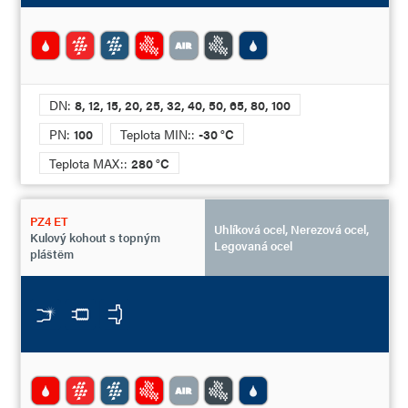
DN:
8, 12, 15, 20, 25, 32, 40, 50, 65, 80, 100
PN:
100
Teplota MIN::
-30 °C
Teplota MAX::
280 °C
PZ4 ET
Uhlíková ocel, Nerezová ocel,
Kulový kohout s topným
Legovaná ocel
pláštěm