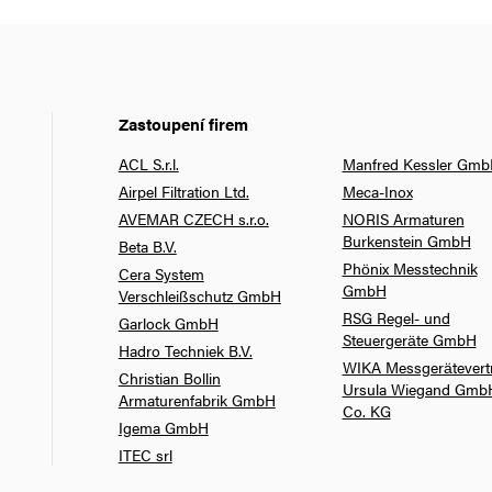
Zastoupení firem
ACL S.r.l.
Manfred Kessler Gm
Airpel Filtration Ltd.
Meca-Inox
AVEMAR CZECH s.r.o.
NORIS Armaturen
Burkenstein GmbH
Beta B.V.
Phönix Messtechnik
Cera System
GmbH
Verschleißschutz GmbH
RSG Regel- und
Garlock GmbH
Steuergeräte GmbH
Hadro Techniek B.V.
WIKA Messgerätevert
Christian Bollin
Ursula Wiegand Gmb
Armaturenfabrik GmbH
Co. KG
Igema GmbH
ITEC srl