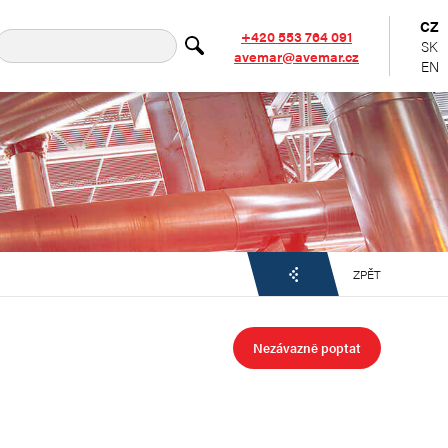
CZ
+420 553 764 091
SK
avemar@avemar.cz
EN
ZPĚT
Nezávazně poptat