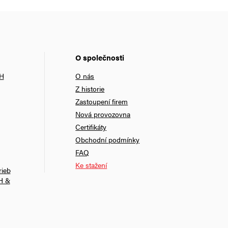
O společnosti
bH
O nás
Z historie
Zastoupení firem
Nová provozovna
Certifikáty
Obchodní podmínky
FAQ
Ke stažení
rieb
H &