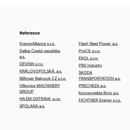
Reference
EnergoAlliance s.r.o.
Flash Steel Power, a.s.
Dalkia Česká republika,
ProCS, s.r.o.
a.s.
EKOL s.r.o.
DEVINN s.r.o.
PBS Industry
KRÁLOVOPOLSKÁ, a.s.
ŠKODA
Bilfinger Babcock CZ s.r.o.
TRANSPORTATION a.s.
Vítkovice MACHINERY
PRECHEZA a.s.
GROUP
Kovoprojekta Brno a.s.
HA.EM OSTRAVA, s.r.o.
FICHTNER Energy s.r.o.
SPOLANA a.s.