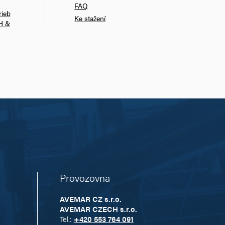
FAQ
rieb
Ke stažení
H &
Provozovna
AVEMAR CZ s.r.o.
AVEMAR CZECH s.r.o.
Tel.:
+420 553 764 091