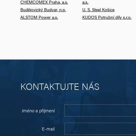
CHEMCOMEX Praha, a.s.
a.s.
Budějovický Budvar, n.p.
U. S. Steel Košice
ALSTOM Power a.s.
KUDOS Potrubní díly s.r.o.
KONTAKTUJTE NÁS
Jméno a příjmení
E-mail