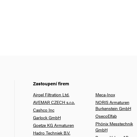
Zastoupení firem
Airpel Filtration Ltd.
Meca-Inox
AVEMAR CZECH s.r.o.
NORIS Armaturen
Burkenstein GmbH
Cashco Inc
OsecoElfab
Garlock GmbH
Phönix Messtechnik
Goetze KG Armaturen
GmbH
Hadro Techniek B.V.