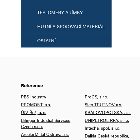
TEPLOMĚRY A JÍMKY
HUTNÍ A SPOJOVACÍ MATERIÁL
OSTATNÍ
Reference
PBS Industry
ProCS, s.r.o.
PROMONT, a.s.
Step TRUTNOV a.s.
ÚJV Řež, a. s.
KRÁLOVOPOLSKÁ, a.s.
Bifinger Industial Services
UNIPETROL RPA, s.r.o.
Czech s.r.o.
Intecha, spol. s r.o.
ArcelorMittal Ostrava a.s.
Dalkia Česká republika,