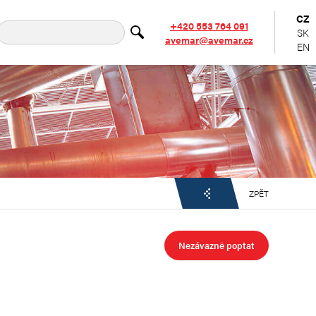
CZ
+420 553 764 091
SK
avemar@avemar.cz
EN
ZPĚT
Nezávazně poptat