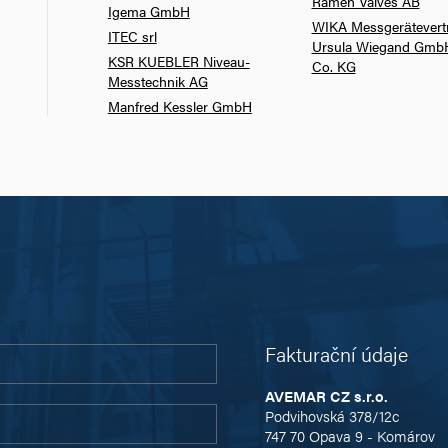
Ramen Valves AB
Igema GmbH
WIKA Messgerätevert
ITEC srl
Ursula Wiegand Gmb
KSR KUEBLER Niveau-
Co. KG
Messtechnik AG
Manfred Kessler GmbH
Fakturační údaje
AVEMAR CZ s.r.o.
Podvihovská 378/12c
747 70 Opava 9 - Komárov