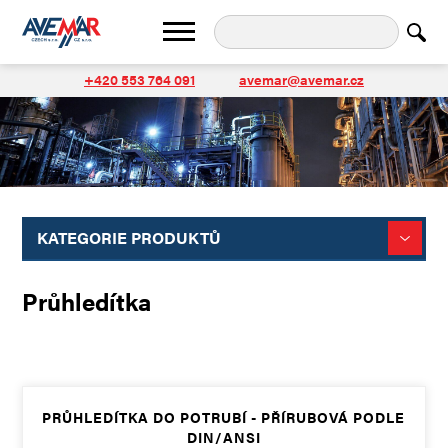
+420 553 764 091
avemar@avemar.cz
KATEGORIE PRODUKTŮ
Průhledítka
PRŮHLEDÍTKA DO POTRUBÍ - PŘÍRUBOVÁ PODLE
DIN/ANSI