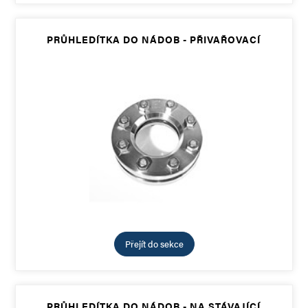
PRŮHLEDÍTKA DO NÁDOB - PŘIVAŘOVACÍ
Přejít do sekce
PRŮHLEDÍTKA DO NÁDOB - NA STÁVAJÍCÍ