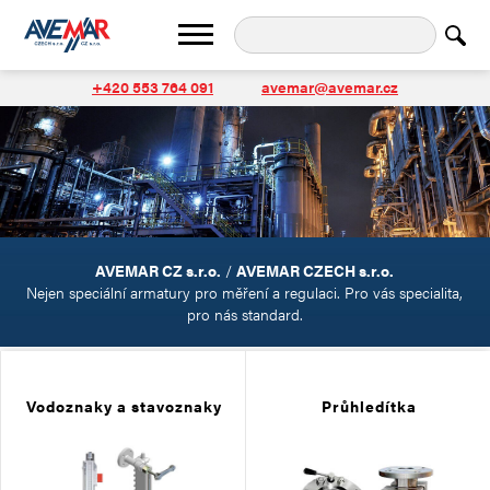
+420 553 764 091
avemar@avemar.cz
AVEMAR CZ s.r.o.
/
AVEMAR CZECH s.r.o.
Nejen speciální armatury pro měření a regulaci. Pro vás specialita,
pro nás standard.
Vodoznaky a stavoznaky
Průhledítka