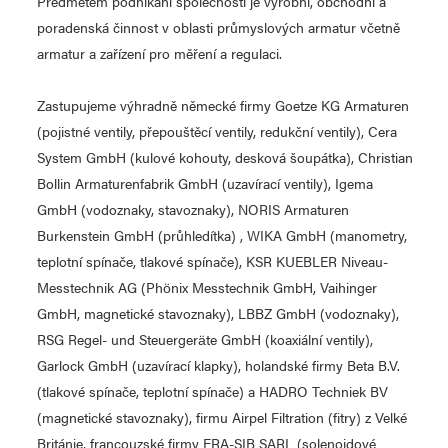
Předmětem podnikání společnosti je výrobní, obchodní a
poradenská činnost v oblasti průmyslových armatur včetně
armatur a zařízení pro měření a regulaci.
Zastupujeme výhradně německé firmy Goetze KG Armaturen
(pojistné ventily, přepouštěcí ventily, redukční ventily), Cera
System GmbH (kulové kohouty, desková šoupátka), Christian
Bollin Armaturenfabrik GmbH (uzavírací ventily), Igema
GmbH (vodoznaky, stavoznaky), NORIS Armaturen
Burkenstein GmbH (průhledítka) , WIKA GmbH (manometry,
teplotní spínače, tlakové spínače), KSR KUEBLER Niveau-
Messtechnik AG (Phönix Messtechnik GmbH, Vaihinger
GmbH, magnetické stavoznaky), LBBZ GmbH (vodoznaky),
RSG Regel- und Steuergeräte GmbH (koaxiální ventily),
Garlock GmbH (uzavírací klapky), holandské firmy Beta B.V.
(tlakové spínače, teplotní spínače) a HADRO Techniek BV
(magnetické stavoznaky), firmu Airpel Filtration (fitry) z Velké
Británie, francouzské firmy ERA-SIB SARL (solenoidové