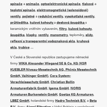
spínače
a
snímače
,
optoelektronické spínače
,
tlakové
a
teplotní spínače
,
elektromagnetické (solenoidové)
ventily
,
pojistné
a
redukční ventily
,
vysokotlaké ventily
,
průhledítka
,
kulové kohouty
a
desková šoupátka
s
keramickým vnitřním vybavením,
filtry
,
kulové kohouty
,
šoupátka
,
klapky
,
ventily
,
manometry
, teploměry,
slídy
,
reflexní a transparentní vodoznaková skla
,
kruhová
skla
,
trubice
....
V České a Slovenské republice zastupujeme německé
firmy
WIKA Alexander Wiegand SE & Co. KG (KSR
KUEBLER Niveau-Messtechnik AG, Phönix Messtechnik
GmbH, Vaihinger GmbH)
,
Cera System-
Verschleissschutz GmbH
,
Christian Bollin
Armaturenfabrik GmbH
,
Igema GmbH
,
NORIS
Armaturen Burkenstein GmbH
,
Goetze KG Armaturen
,
LBBZ GmbH
, holandské firmy
Hadro Techniek B.V.
a
Beta
B.V.
, firmu
Airpel Filtration
z Velké Británie a společnosti