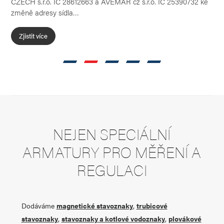
CZECH s.r.o. IČ 28612663 a AVEMAR cz s.r.o. IČ 25390732 ke
spo
změně adresy sídla…
Ven
Zjistit více
Z
NEJEN SPECIÁLNÍ
ARMATURY PRO MĚŘENÍ A
REGULACI
Dodáváme
magnetické stavoznaky
,
trubicové
stavoznaky
,
stavoznaky a kotlové vodoznaky
,
plovákové