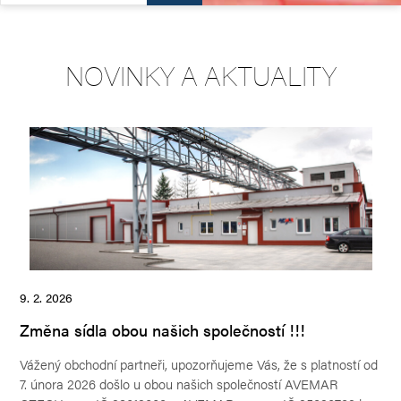
NOVINKY A AKTUALITY
9. 2. 2026
21.
Změna sídla obou našich společností !!!
No
Vážený obchodní partneři, upozorňujeme Vás, že s platností od
S u
ě
7. února 2026 došlo u obou našich společností AVEMAR
řeš