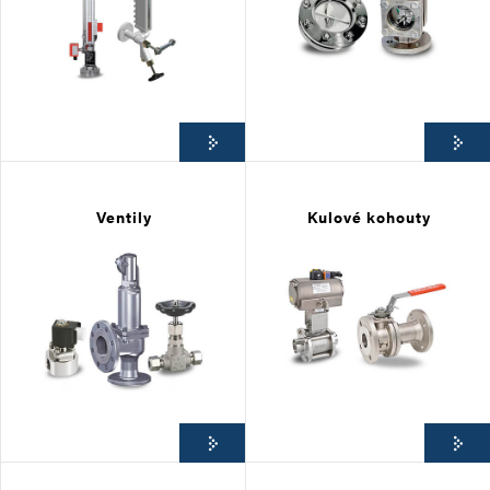
Ventily
Kulové kohouty