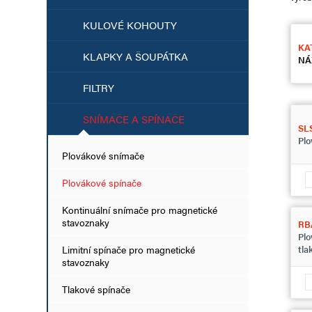
KULOVÉ KOHOUTY
KA
KLAPKY A ŠOUPÁTKA
NÁ
FILTRY
SNÍMAČE A SPÍNAČE
SL
Plo
Plovákové snímače
Plovákové spínače
Kontinuální snímače pro magnetické
stavoznaky
RB
Plo
Limitní spínače pro magnetické
tla
stavoznaky
Tlakové spínače