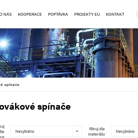
O NÁS
KOOPERACE
POPTÁVKA
PROJEKTY EU
KONTAKT
vé spínače
ovákové spínače
truj
filtruj dle
Nevybráno
Nevybráno
dle
materiálu
bce