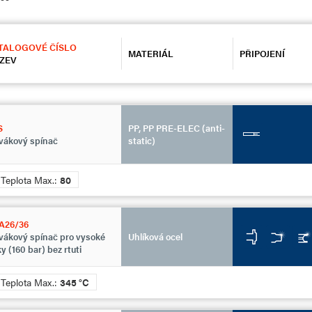
TALOGOVÉ ČÍSLO
MATERIÁL
PŘIPOJENÍ
ZEV
S
PP, PP PRE-ELEC (anti-
vákový spínač
static)
Teplota Max.:
80
A26/36
vákový spínač pro vysoké
Uhlíková ocel
ky (160 bar) bez rtuti
Teplota Max.:
345 °C