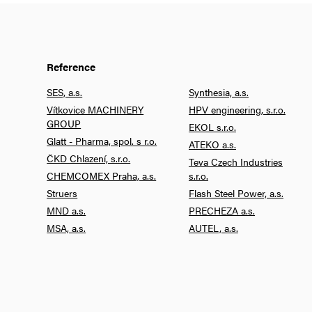
Reference
SES, a.s.
Synthesia, a.s.
Vítkovice MACHINERY
HPV engineering, s.r.o.
GROUP
EKOL s.r.o.
Glatt - Pharma, spol. s r.o.
ATEKO a.s.
ČKD Chlazení, s.r.o.
Teva Czech Industries
CHEMCOMEX Praha, a.s.
s.r.o.
Struers
Flash Steel Power, a.s.
MND a.s.
PRECHEZA a.s.
MSA, a.s.
AUTEL, a.s.