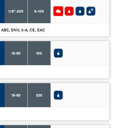
1/8"-200
6-100
L, ABS, DNV, 3-A, CE, EAC
15-50
100
15-50
320