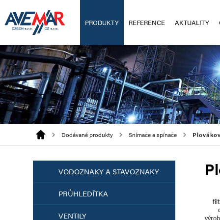
PRODUKTY
REFERENCE
AKTUALITY
Dodávané produkty
Snímače a spínače
Plováko
Pl
VODOZNAKY A STAVOZNAKY
PRŮHLEDÍTKA
fil
VENTILY
výro