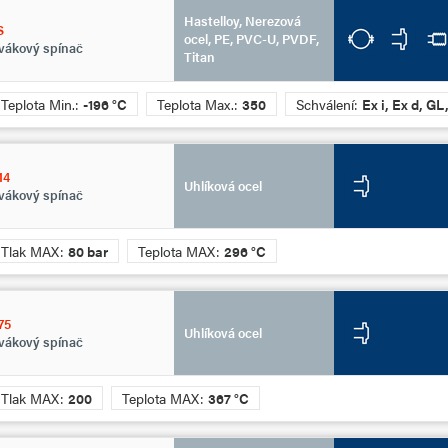
Hastelloy, Nerezová
S
ocel, PE, PVC-U, PVDF,
vákový spínač
Titan
Teplota Min.:
-196 °C
Teplota Max.:
350
Schválení:
Ex i, Ex d, G
14
Uhlíková ocel
vákový spínač
Tlak MAX:
80 bar
Teplota MAX:
296 °C
75
Uhlíková ocel
vákový spínač
Tlak MAX:
200
Teplota MAX:
367 °C