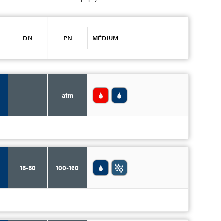
DN
PN
MÉDIUM
atm
15-50
100-160