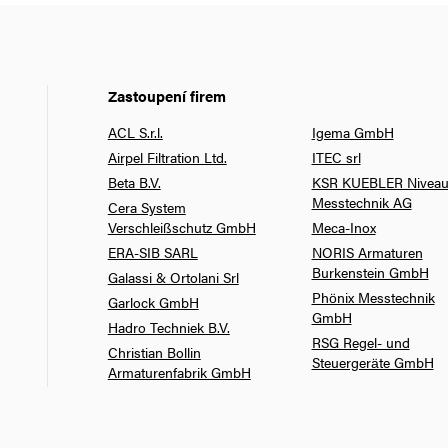
Zastoupení firem
ACL S.r.l.
Igema GmbH
Airpel Filtration Ltd.
ITEC srl
Beta B.V.
KSR KUEBLER Niveau
Messtechnik AG
Cera System
Verschleißschutz GmbH
Meca-Inox
ERA-SIB SARL
NORIS Armaturen
Burkenstein GmbH
Galassi & Ortolani Srl
Phönix Messtechnik
Garlock GmbH
GmbH
Hadro Techniek B.V.
RSG Regel- und
Christian Bollin
Steuergeräte GmbH
Armaturenfabrik GmbH