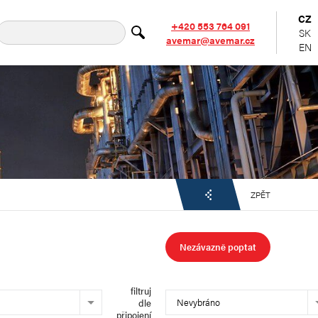
CZ
+420 553 764 091
SK
avemar@avemar.cz
EN
ZPĚT
Nezávazně poptat
filtruj
Nevybráno
dle
připojení