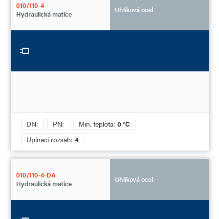
010/110-4
Uhlíková ocel
Hydraulická matice
DN:
PN:
Min. teplota:
0 °C
Upínací rozsah:
4
010/110-4-DA
Uhlíková ocel
Hydraulická matice