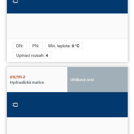
DN:
PN:
Min. teplota:
0 °C
Upínací rozsah:
4
011/111-2
Uhlíková ocel
Hydraulická matice