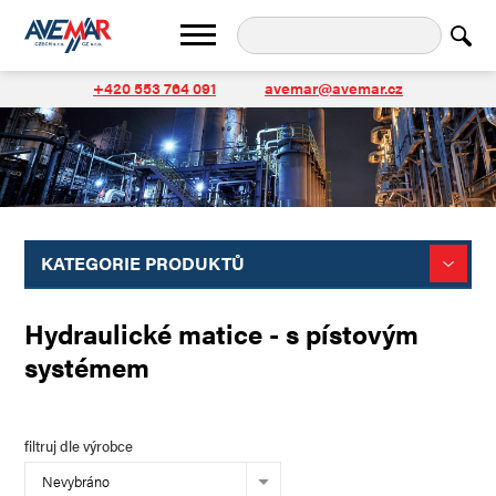
+420 553 764 091
avemar@avemar.cz
KATEGORIE PRODUKTŮ
Hydraulické matice - s pístovým
systémem
filtruj dle výrobce
Nevybráno