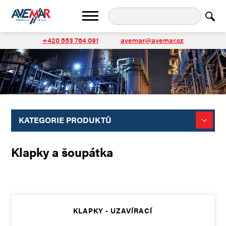
+420 553 764 091
avemar@avemar.cz
KATEGORIE PRODUKTŮ
Klapky a šoupátka
KLAPKY - UZAVÍRACÍ