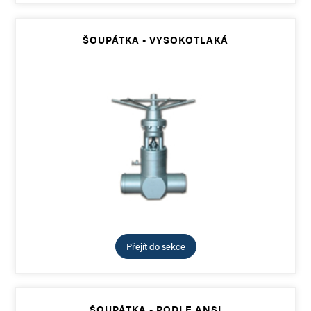
ŠOUPÁTKA - VYSOKOTLAKÁ
Přejít do sekce
ŠOUPÁTKA - PODLE ANSI