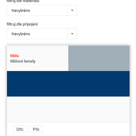
filtruj dle materiálu
Nevybráno
filtruj dle připojení
Nevybráno
Slída
Slídové lamely
DN:
PN: