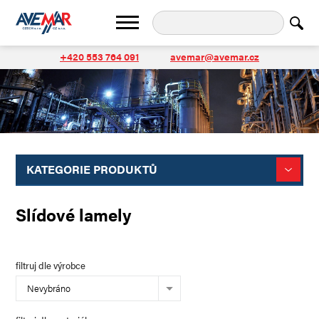
+420 553 764 091
avemar@avemar.cz
KATEGORIE PRODUKTŮ
Slídové lamely
filtruj dle výrobce
Nevybráno