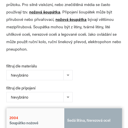
průtoku. Pro silně viskózní, nebo znečištěná média se často
používají tzv.
nožová šoupátka
. Připojení šoupátek může být
přírubové nebo přivařovací,
nožová šoupátka
bývají většinou
mezipřírubová. Šoupátka mohou být z litiny, tvárné litiny, lité
uhlíkové oceli, nerezové oceli a legované oceli. Jako ovládání se
může použít ruční kolo, ruční šnekový převod, elektropohon nebo
pneupohon.
filtruj dle materiálu
Nevybráno
filtruj dle připojení
Nevybráno
2004
Šedá litina, Nerezová ocel
Šoupátko nožové