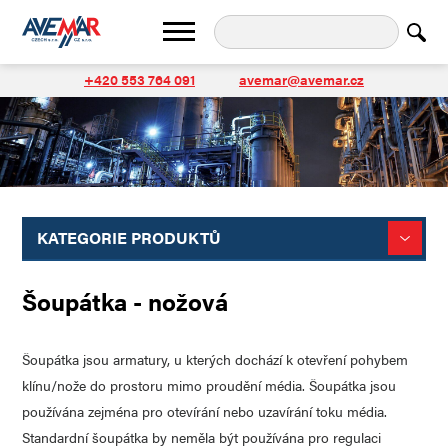
+420 553 764 091
avemar@avemar.cz
KATEGORIE PRODUKTŮ
Šoupátka - nožová
Šoupátka jsou armatury, u kterých dochází k otevření pohybem
klínu/nože do prostoru mimo proudění média. Šoupátka jsou
používána zejména pro otevírání nebo uzavírání toku média.
Standardní šoupátka by neměla být používána pro regulaci