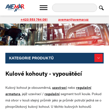
+420 553 764 091
avemar@avemar.cz
KATEGORIE PRODUKTŮ
Kulové kohouty - vypouštěcí
Kulový kohout je obousměrná,
uzavírací
nebo
regulační
armatura
, jejíž uzavírací /
regulační
segment tvoří koule. Pokud
má otvor v kouli stejný průměr jako je průměr potrubí jedná se o
plnoprůtokový kulový kohout. U těchto kulových kohoutů