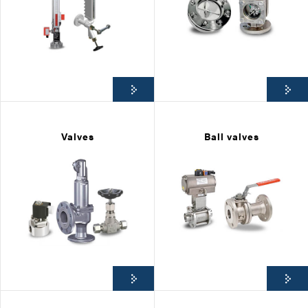
Valves
Ball valves