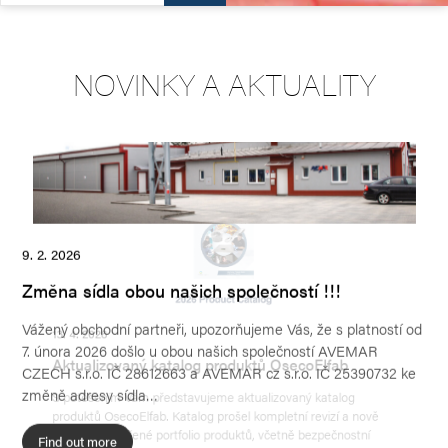
NOVINKY A AKTUALITY
9. 2. 2026
21.
Změna sídla obou našich společností !!!
Th
Vážený obchodní partneři, upozorňujeme Vás, že s platností od
Wit
ě
7. února 2026 došlo u obou našich společností AVEMAR
saf