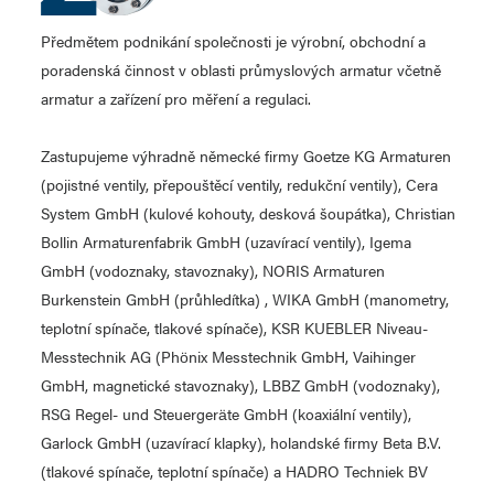
Předmětem podnikání společnosti je výrobní, obchodní a
poradenská činnost v oblasti průmyslových armatur včetně
armatur a zařízení pro měření a regulaci.
Zastupujeme výhradně německé firmy Goetze KG Armaturen
(pojistné ventily, přepouštěcí ventily, redukční ventily), Cera
System GmbH (kulové kohouty, desková šoupátka), Christian
Bollin Armaturenfabrik GmbH (uzavírací ventily), Igema
GmbH (vodoznaky, stavoznaky), NORIS Armaturen
Burkenstein GmbH (průhledítka) , WIKA GmbH (manometry,
teplotní spínače, tlakové spínače), KSR KUEBLER Niveau-
Messtechnik AG (Phönix Messtechnik GmbH, Vaihinger
GmbH, magnetické stavoznaky), LBBZ GmbH (vodoznaky),
RSG Regel- und Steuergeräte GmbH (koaxiální ventily),
Garlock GmbH (uzavírací klapky), holandské firmy Beta B.V.
(tlakové spínače, teplotní spínače) a HADRO Techniek BV