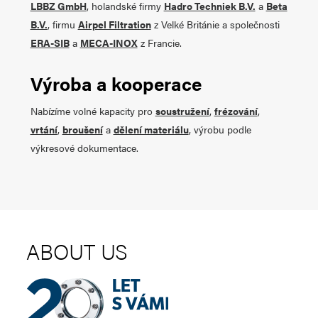
LBBZ GmbH
, holandské firmy
Hadro Techniek B.V.
a
Beta
B.V.
, firmu
Airpel Filtration
z Velké Británie a společnosti
ERA-SIB
a
MECA-INOX
z Francie.
Výroba a kooperace
Nabízíme volné kapacity pro
soustružení
,
frézování
,
vrtání
,
broušení
a
dělení materiálu
, výrobu podle
výkresové dokumentace.
ABOUT US