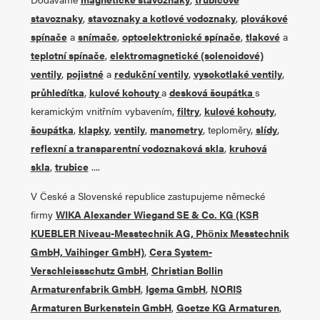
stavoznaky
,
stavoznaky a kotlové vodoznaky
,
plovákové
spínače
a
snímače
,
optoelektronické spínače
,
tlakové
a
teplotní spínače
,
elektromagnetické (solenoidové)
ventily
,
pojistné
a
redukční ventily
,
vysokotlaké ventily
,
průhledítka
,
kulové kohouty
a
desková šoupátka
s
keramickým vnitřním vybavením,
filtry
,
kulové kohouty
,
šoupátka
,
klapky
,
ventily
,
manometry
, teploměry,
slídy
,
reflexní a transparentní vodoznaková skla
,
kruhová
skla
,
trubice
....
V České a Slovenské republice zastupujeme německé
firmy
WIKA Alexander Wiegand SE & Co. KG (KSR
KUEBLER Niveau-Messtechnik AG, Phönix Messtechnik
GmbH, Vaihinger GmbH)
,
Cera System-
Verschleissschutz GmbH
,
Christian Bollin
Armaturenfabrik GmbH
,
Igema GmbH
,
NORIS
Armaturen Burkenstein GmbH
,
Goetze KG Armaturen
,