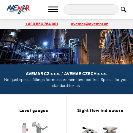
+420 553 764 091
avemar@avemar.cz
AVEMAR CZ s.r.o.
/
AVEMAR CZECH s.r.o.
Not just special fittings for measurement and control. Special for you,
standard for us.
Level gauges
Sight flow indicators